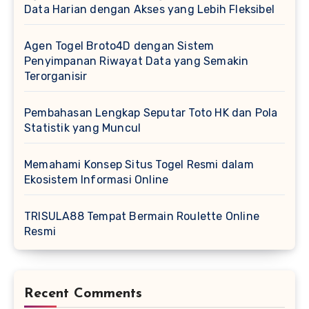
Data Harian dengan Akses yang Lebih Fleksibel
Agen Togel Broto4D dengan Sistem
Penyimpanan Riwayat Data yang Semakin
Terorganisir
Pembahasan Lengkap Seputar Toto HK dan Pola
Statistik yang Muncul
Memahami Konsep Situs Togel Resmi dalam
Ekosistem Informasi Online
TRISULA88 Tempat Bermain Roulette Online
Resmi
Recent Comments