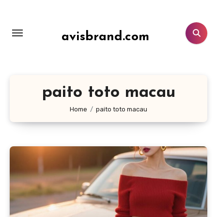
Lewati
ke
konten
avisbrand.com
paito toto macau
Home
paito toto macau