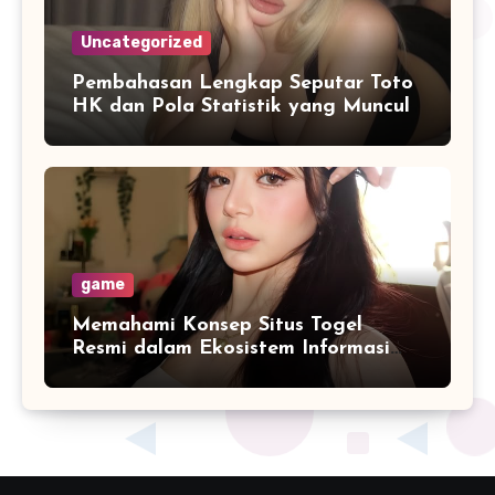
Uncategorized
Pembahasan Lengkap Seputar Toto
HK dan Pola Statistik yang Muncul
game
Memahami Konsep Situs Togel
Resmi dalam Ekosistem Informasi
Online