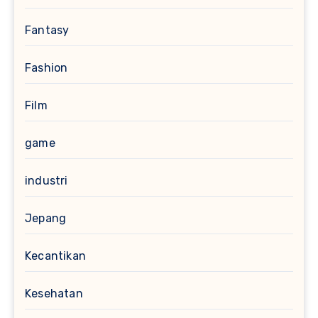
Fantasy
Fashion
Film
game
industri
Jepang
Kecantikan
Kesehatan