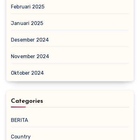
Februari 2025
Januari 2025
Desember 2024
November 2024
Oktober 2024
Categories
BERITA
Country