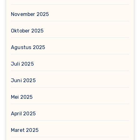
November 2025
Oktober 2025
Agustus 2025
Juli 2025
Juni 2025
Mei 2025
April 2025
Maret 2025