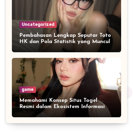
Uncategorized
Pembahasan Lengkap Seputar Toto
HK dan Pola Statistik yang Muncul
game
Memahami Konsep Situs Togel
Resmi dalam Ekosistem Informasi
Online