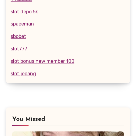
slot depo 5k
spaceman
sbobet
slot777
slot bonus new member 100
slot jepang
You Missed