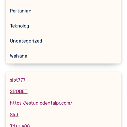
Pertanian
Teknologi
Uncategorized
Wahana
slot777
SBOBET
https://estudiodentalpr.com/
Slot
Trisula88