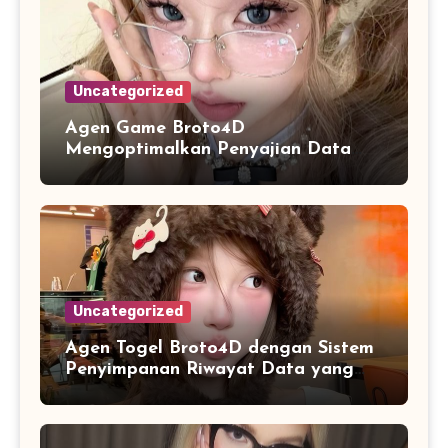
Uncategorized
Agen Game Broto4D
Mengoptimalkan Penyajian Data
Harian dengan Akses yang Lebih
Fleksibel
Uncategorized
Agen Togel Broto4D dengan Sistem
Penyimpanan Riwayat Data yang
Semakin Terorganisir